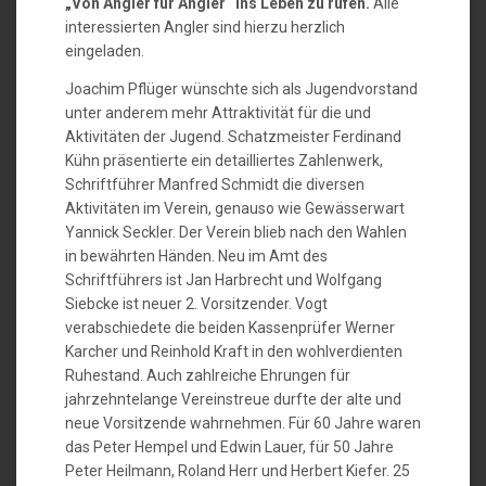
„Von Angler für Angler“ ins Leben zu rufen.
Alle
interessierten Angler sind hierzu herzlich
eingeladen.
Joachim Pflüger wünschte sich als Jugendvorstand
unter anderem mehr Attraktivität für die und
Aktivitäten der Jugend. Schatzmeister Ferdinand
Kühn präsentierte ein detailliertes Zahlenwerk,
Schriftführer Manfred Schmidt die diversen
Aktivitäten im Verein, genauso wie Gewässerwart
Yannick Seckler. Der Verein blieb nach den Wahlen
in bewährten Händen. Neu im Amt des
Schriftführers ist Jan Harbrecht und Wolfgang
Siebcke ist neuer 2. Vorsitzender. Vogt
verabschiedete die beiden Kassenprüfer Werner
Karcher und Reinhold Kraft in den wohlverdienten
Ruhestand. Auch zahlreiche Ehrungen für
jahrzehntelange Vereinstreue durfte der alte und
neue Vorsitzende wahrnehmen. Für 60 Jahre waren
das Peter Hempel und Edwin Lauer, für 50 Jahre
Peter Heilmann, Roland Herr und Herbert Kiefer. 25