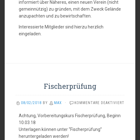
informiert über Näheres, einen neuen Verein (nicht
UHR
gemeinnützig) zu gründen, mit dem Zweck Gelände
anzupachten und zu bewirtschaften.
Interessierte Mitglieder sind hierzu herzlich
eingeladen.
Fischerprüfung
FÜR
08/02/2018
BY
MAX
·
KOMMENTARE DEAKTIVIERT
FISCHER
Achtung, Vorbereitungskurs Fischerprüfung, Beginn
10.03.18
Unterlagen können unter “Fischerprüfung”
heruntergeladen werden!