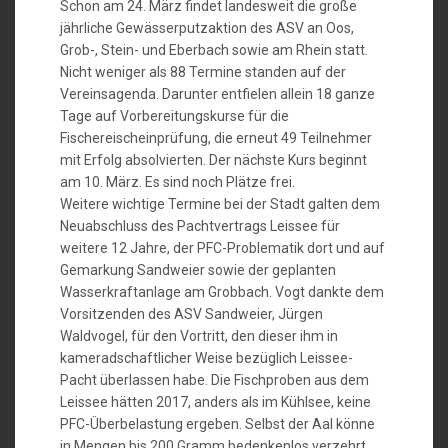
Schon am 24. März findet landesweit die große
jährliche Gewässerputzaktion des ASV an Oos,
Grob-, Stein- und Eberbach sowie am Rhein statt.
Nicht weniger als 88 Termine standen auf der
Vereinsagenda. Darunter entfielen allein 18 ganze
Tage auf Vorbereitungskurse für die
Fischereischeinprüfung, die erneut 49 Teilnehmer
mit Erfolg absolvierten. Der nächste Kurs beginnt
am 10. März. Es sind noch Plätze frei.
Weitere wichtige Termine bei der Stadt galten dem
Neuabschluss des Pachtvertrags Leissee für
weitere 12 Jahre, der PFC-Problematik dort und auf
Gemarkung Sandweier sowie der geplanten
Wasserkraftanlage am Grobbach. Vogt dankte dem
Vorsitzenden des ASV Sandweier, Jürgen
Waldvogel, für den Vortritt, den dieser ihm in
kameradschaftlicher Weise bezüglich Leissee-
Pacht überlassen habe. Die Fischproben aus dem
Leissee hätten 2017, anders als im Kühlsee, keine
PFC-Überbelastung ergeben. Selbst der Aal könne
in Mengen bis 200 Gramm bedenkenlos verzehrt