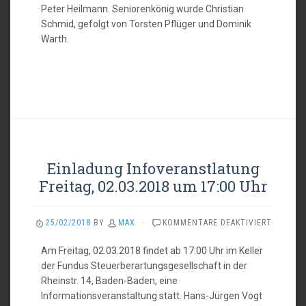
Peter Heilmann. Seniorenkönig wurde Christian
Schmid, gefolgt von Torsten Pflüger und Dominik
Warth.
Einladung Infoveranstlatung
Freitag, 02.03.2018 um 17:00 Uhr
FÜR
25/02/2018
BY
MAX
·
KOMMENTARE DEAKTIVIERT
EINLAD
INFOVE
Am Freitag, 02.03.2018 findet ab 17:00 Uhr im Keller
FREITAG,
der Fundus Steuerberartungsgesellschaft in der
02.03.2
Rheinstr. 14, Baden-Baden, eine
UM
Informationsveranstaltung statt. Hans-Jürgen Vogt
17:00