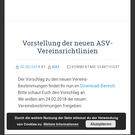
Vorstellung der neuen ASV-
Vereinsrichtlinien
FÜR
02/02/2018
BY
MAX
·
KOMMENTARE DEAKTIVIERT
VORSTE
DER
Der Vorschlag zu den neuen Vereins-
NEUEN
Bestimmungen findet Ihr nun im
Download-Bereich
.
ASV-
Bitte schaut Euch den Vorschlag an.
VEREINS
Wir wollen am 24.02.2018 die neuen
Vereinsbestimmungen freigeben.
Durch die weitere Nutzung der Seite stimmst du der Verwendung
Akzeptieren
von Cookies zu.
Weitere Informationen