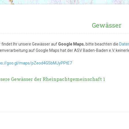
Gewässer
r findet Ihr unsere Gewässer auf
Google Maps
, bitte beachten die
Date
enverarbeitung auf Google Maps hat der ASV Baden-Baden e.V. keinerlei
ps://goo.gl/maps/pZeod4GSbMJyPPtE7
sere Gewässer der Rheinpachtgemeinschaft 1