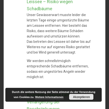
Leissee – Risiko wegen
Schadbäume
Unser Gewässerwart musste leider die
letzten Tage einige umgestürzte Bäume
am Leissee entfernen. Hier besteht das
Risiko, dass weitere Bäume Schäden
aufweisen und umstürzen können.
Das betreten des Leissee ist daher bis auf
Weiteres nur auf eigenes Risiko gestattet
und bei Wind generell untersagt.
Wir werden schnellstmöglich
entsprechende Schadbäume entfernen,
sodass ein ungestörtes Angeln wieder
möglich ist.
Durch die weitere Nutzung der Seite stimmst du der Verwendung
Anangeln Leissee fällt aus /
Akzeptieren
von Cookies zu.
Weitere Informationen
Verlängerung der
Beschränkungen