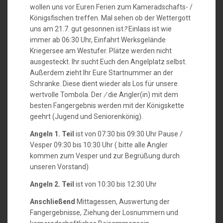
21.07.2
wollen uns vor Euren Ferien zum Kameradschafts- /
Königsfischen treffen. Mal sehen ob der Wettergott
uns am 21.7. gut gesonnen ist
?
Einlass ist wie
immer ab 06:30 Uhr, Einfahrt Werksgelände
Kriegersee am Westufer. Plätze werden nicht
ausgesteckt. Ihr sucht Euch den Angelplatz selbst.
Außerdem zieht Ihr Eure Startnummer an der
Schranke. Diese dient wieder als Los für unsere
wertvolle Tombola. Der
/
die Angler(in) mit dem
besten Fangergebnis werden mit der Königskette
geehrt (Jugend und Seniorenkönig).
Angeln 1. Teil
ist von 07:30 bis 09:30 Uhr Pause /
Vesper 09:30 bis 10:30 Uhr ( bitte alle Angler
kommen zum Vesper und zur Begrüßung durch
unseren Vorstand)
Angeln 2. Teil
ist von 10:30 bis 12:30 Uhr
Anschließend
Mittagessen, Auswertung der
Fangergebnisse, Ziehung der Losnummern und