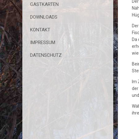
Der
GASTKARTEN
Näh
Hüg
DOWNLOADS
Der
KONTAKT
Fis
Da 
IMPRESSUM
erh
wie
DATENSCHUTZ
Bei
Ste
Im 
der
und
Wäh
ihr