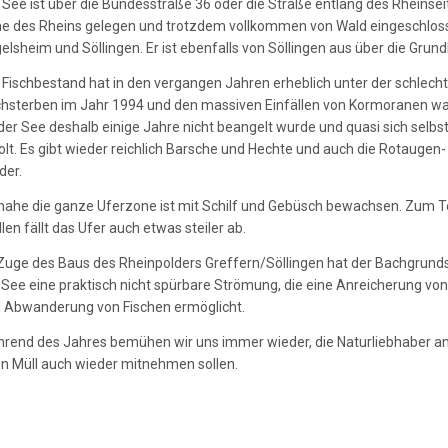
 See ist über die Bundesstraße 36 oder die Straße entlang des Rheinseite
e des Rheins gelegen und trotzdem vollkommen von Wald eingeschlos
elsheim und Söllingen. Er ist ebenfalls von Söllingen aus über die Grun
 Fischbestand hat in den vergangen Jahren erheblich unter der schlech
chsterben im Jahr 1994 und den massiven Einfällen von Kormoranen wa
der See deshalb einige Jahre nicht beangelt wurde und quasi sich selbst
olt. Es gibt wieder reichlich Barsche und Hechte und auch die Rotauge
der.
nahe die ganze Uferzone ist mit Schilf und Gebüsch bewachsen. Zum Tei
llen fällt das Ufer auch etwas steiler ab.
Zuge des Baus des Rheinpolders Greffern/Söllingen hat der Bachgrunds
 See eine praktisch nicht spürbare Strömung, die eine Anreicherung von 
 Abwanderung von Fischen ermöglicht.
rend des Jahres bemühen wir uns immer wieder, die Naturliebhaber anz
en Müll auch wieder mitnehmen sollen.