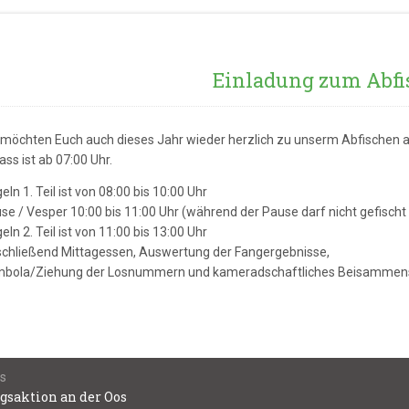
Einladung zum Abfi
 möchten Euch auch dieses Jahr wieder herzlich zu unserm Abfischen 
ass ist ab 07:00 Uhr.
eln 1. Teil ist von 08:00 bis 10:00 Uhr
se / Vesper 10:00 bis 11:00 Uhr (während der Pause darf nicht gefisch
eln 2. Teil ist von 11:00 bis 13:00 Uhr
chließend Mittagessen, Auswertung der Fangergebnisse,
bola/Ziehung der Losnummern und kameradschaftliches Beisammens
snavigation
s
gsaktion an der Oos
s