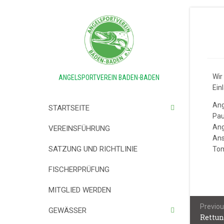
Wir
ANGELSPORTVEREIN BADEN-BADEN
Einl
Ang
STARTSEITE
Pau
Ang
VEREINSFÜHRUNG
Ans
SATZUNG UND RICHTLINIE
Tom
FISCHERPRÜFUNG
MITGLIED WERDEN
Beitrag
Previou
GEWÄSSER
Rettun
Previou