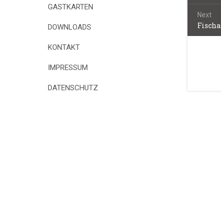
post:
GASTKARTEN
Next
Fischa
Next
DOWNLOADS
post:
KONTAKT
IMPRESSUM
DATENSCHUTZ