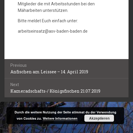
Mitglieder die mit Arbeitsstunden bei den
Mäharbeiten unterstützen.
Bitte meldet Euch einfach unter:
arbeitseinsatz@asv-baden-baden.de
Beitragsnavigation
Previous
Anfischen am Leissee – 14. April 2019
Previous
post:
Next
Kameradschafts-/ Königsfischen 21.07.2019
Next
post:
Durch die weitere Nutzung der Seite stimmst du der Verwendung
Akzeptieren
von Cookies zu.
Weitere Informationen