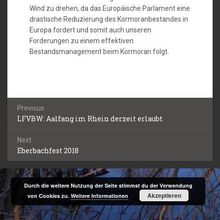
Wind zu drehen, da das Europäische Parlament eine
drastische Reduzierung des Kormoranbestandes in
Europa fordert und somit auch unseren
Forderungen zu einem effektiven
Bestandsmanagement beim Kormoran folgt.
Beitragsnavigation
Previous
LFVBW: Aalfang im Rhein derzeit erlaubt
Previous
post:
Next
Eberbachfest 2018
Next
post:
Durch die weitere Nutzung der Seite stimmst du der Verwendung
Akzeptieren
von Cookies zu.
Weitere Informationen